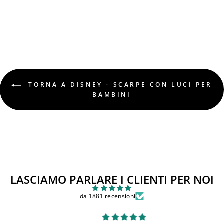
Prezzo
Prezzo
€39,90
€29,90
di
scontato
Sconto 25%
listino
TORNA A DISNEY - SCARPE CON LUCI PER
BAMBINI
LASCIAMO PARLARE I CLIENTI PER NOI
da 1881 recensioni