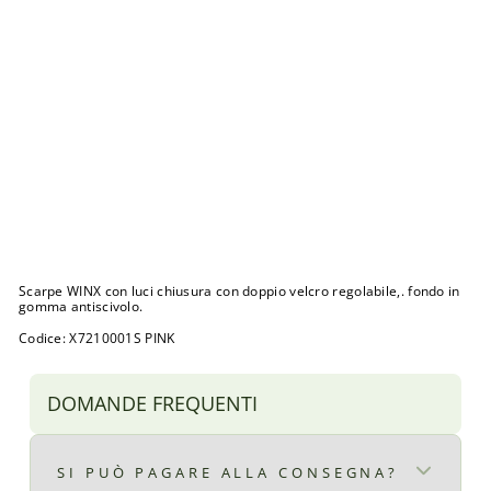
l
u
c
i
d
a
l
2
4
a
l
3
1
Prezzo
€39,90
di
Prezzo
€29,90
listino
scontato
Sconto 25%
SALDI
Scarpe WINX con luci chiusura con doppio velcro regolabile,. fondo in
gomma antiscivolo.
Codice: X7210001S PINK
DOMANDE FREQUENTI
SI PUÒ PAGARE ALLA CONSEGNA?