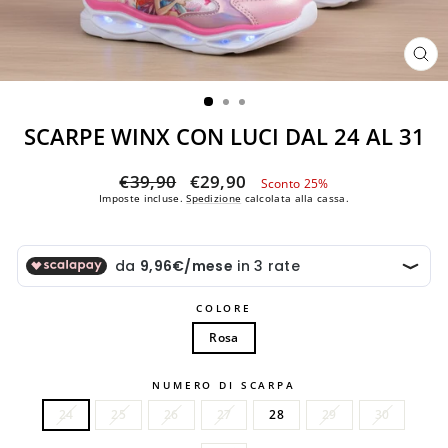
CH
(ES
SCARPE WINX CON LUCI DAL 24 AL 31
Prezzo
Prezzo
€39,90
€29,90
Sconto 25%
di
scontato
Imposte incluse.
Spedizione
calcolata alla cassa.
listino
COLORE
Rosa
NUMERO DI SCARPA
24
25
26
27
28
29
30