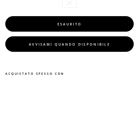
31
ESAURITO
AVVISAMI QUANDO DISPONIBILE
ACQUISTATO SPESSO CON
S
c
a
r
p
e
W
I
N
X
c
o
n