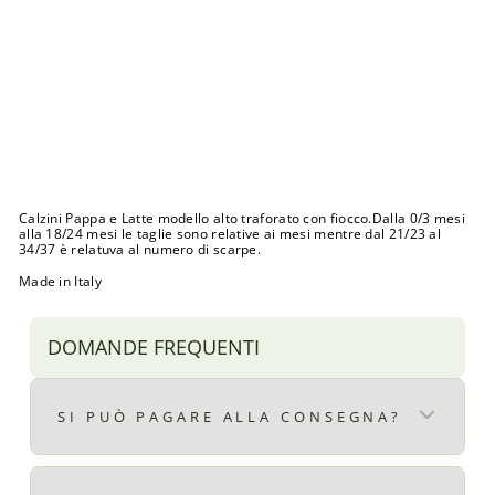
i
o
c
c
o
r
o
s
a
€7,99
Calzini Pappa e Latte modello alto traforato con fiocco.Dalla 0/3 mesi
alla 18/24 mesi le taglie sono relative ai mesi mentre dal 21/23 al
34/37 è relatuva al numero di scarpe.
Made in Italy
DOMANDE FREQUENTI
SI PUÒ PAGARE ALLA CONSEGNA?
Certo, il pagamento alla consegna è