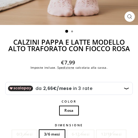
CH
(ES
CALZINI PAPPA E LATTE MODELLO
ALTO TRAFORATO CON FIOCCO ROSA
Prezzo
€7,99
di
Imposte incluse.
Spedizione
calcolata alla cassa.
listino
COLOR
Rosa
DIMENSIONE
0/3 mesi
3/6 mesi
6-12 mesi
12/18 mesi