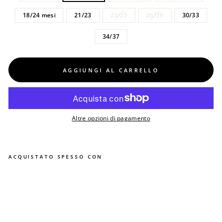
18/24 mesi
21/23
23/25
26/29
30/33
34/37
AGGIUNGI AL CARRELLO
Altre opzioni di pagamento
ACQUISTATO SPESSO CON
C
a
l
z
i
n
i