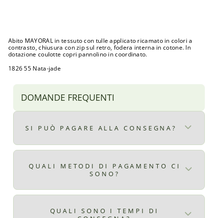
di
Prezzo
€35,00
listino
scontato
Sconto 31%
Esaurito
Abito MAYORAL in tessuto con tulle applicato ricamato in colori a
contrasto, chiusura con zip sul retro, fodera interna in cotone. In
dotazione coulotte copri pannolino in coordinato.
1826 55 Nata-jade
DOMANDE FREQUENTI
SI PUÒ PAGARE ALLA CONSEGNA?
Certo, il pagamento alla consegna è
disponibile per ordini superiori ad € 9,90
QUALI METODI DI PAGAMENTO CI
SONO?
il costo del pagamento alla consegna è di €
2,99
Qui ti elenchiamo tutti i metodi di
pagamento disponibili:
QUALI SONO I TEMPI DI