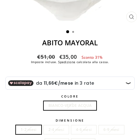
CH
(ES
ABITO MAYORAL
Prezzo
Prezzo
€51,00
€35,00
Sconto 31%
di
scontato
Imposte incluse.
Spedizione
calcolata alla cassa.
listino
COLORE
BIANCO-VERDE ACQUA
DIMENSIONE
1-2 mesi
2-4 mesi
4-6 mesi
6-9 mesi