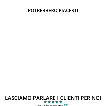
spedizione.
POTREBBERO PIACERTI
Esaurito
ABITO MAYORAL
Prezzo
Prezzo
€51,00
€35,00
di
scontato
Sconto 31%
listino
LASCIAMO PARLARE I CLIENTI PER NOI
da 1880 recensioni