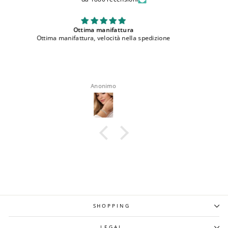
bellissimi
ne
bellissimi, comodi e ottima qualita'
roberta rappocciolo
SHOPPING
LEGAL