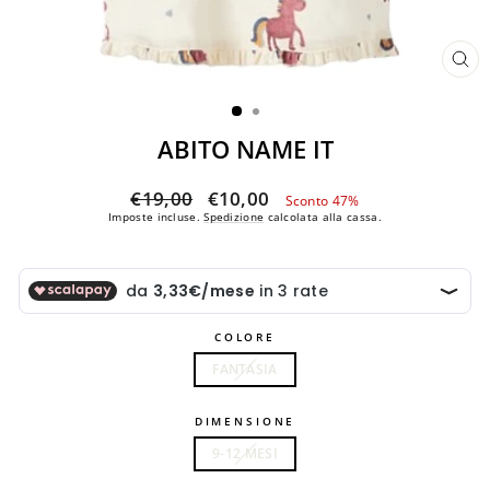
CH
(ES
ABITO NAME IT
Prezzo
Prezzo
€19,00
€10,00
Sconto 47%
di
scontato
Imposte incluse.
Spedizione
calcolata alla cassa.
listino
COLORE
FANTASIA
DIMENSIONE
9-12 MESI