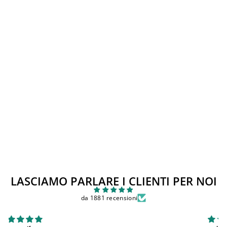
Esaurito
Abito NAME IT
Prezzo
Prezzo
€19,00
€10,00
di
scontato
Sconto 47%
listino
LASCIAMO PARLARE I CLIENTI PER NOI
da 1881 recensioni