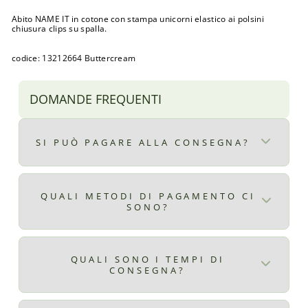
Abito NAME IT in cotone con stampa unicorni elastico ai polsini
chiusura clips su spalla.
codice: 13212664 Buttercream
DOMANDE FREQUENTI
SI PUÒ PAGARE ALLA CONSEGNA?
Certo, il pagamento alla consegna è
disponibile per ordini superiori ad € 9,90
QUALI METODI DI PAGAMENTO CI
SONO?
il costo del pagamento alla consegna è di €
2,99
Qui ti elenchiamo tutti i metodi di
pagamento disponibili:
QUALI SONO I TEMPI DI
CONSEGNA?
Carta di credito
Carta di debito
ITALIA: