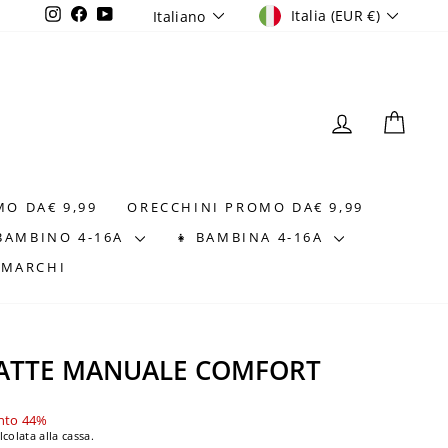
VALUTA
LINGUA
Instagram
Facebook
YouTube
Italia (EUR €)
Italiano
ACCEDI
CAR
MO DA€ 9,99
ORECCHINI PROMO DA€ 9,99
 BAMBINO 4-16A
👧 BAMBINA 4-16A
⭐MARCHI
LATTE MANUALE COMFORT
nto 44%
lcolata alla cassa.