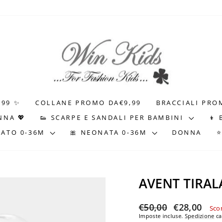
.99 ✨
COLLANE PROMO DA€9,99
BRACCIALI PRO
NNA 💖
👟 SCARPE E SANDALI PER BAMBINI
👦
NATO 0-36M
🎀 NEONATA 0-36M
DONNA
AVENT TIRA
Prezzo
Prezzo
€50,00
€28,00
Sco
di
scontato
Imposte incluse.
Spedizione
ca
listino