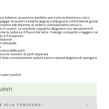
 con biberon accessorio perfetto per tutte le Mamme e i loro
mpaggio di questo tiralatte &egrave pi&ugrave confortevole grazie
 consente alle Mamme di sedersi comodamente senza la
si in avanti. La morbida coppetta d&agrave una sensazione di
te la caduta e il flusso del latte. Il design compatto e leggero ne
gio e il trasporto.
 biberon
 tettarella
o
isiva delle parti
l piccolo numero di parti separate
del latte comodamente sedute senza necessit&agrave di sporgersi
anuale Comfort
UENTI
RE ALLA CONSEGNA?