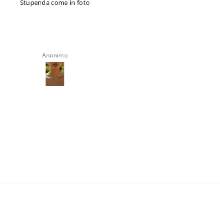
tupenda come in foto
Belli come le figure e ottime le
confezioni
Anonimo
Anonimo