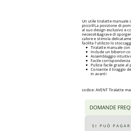
listino
scontato
Esaurito
Sconto 44%
Un utile tiralatte manuale
piccoli!La posizione di po
al suo design esclusivo e
necessit&agrave di sporger
calore e stimola delicatamen
facilita l'utilizzo lo stoccag
Tiralatte manuale con
Include un biberon con
Assemblaggio intuitiv
Facile corrispondenza v
Pulizia facile grazie a
Consente il tiraggio 
in avanti
codice: AVENT Tiralatte m
DOMANDE FREQ
SI PUÒ PAGA