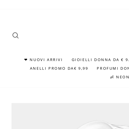
Vai
direttamente
ai
contenuti
CERCA
❤ NUOVI ARRIVI
GIOIELLI DONNA DA € 9
ANELLI PROMO DA€ 9,99
PROFUMI DO
👶 NEO