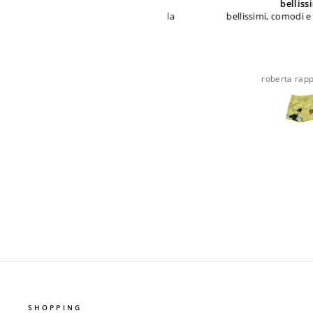
Ottima manifattura
bellissimi
ttima manifattura, velocità nella
bellissimi, comodi e ottima 
spedizione
Anonimo
roberta rappocciolo
SHOPPING