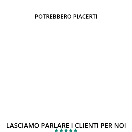
spedizione.
POTREBBERO PIACERTI
Esaurito
BERMUDA MAYORAL
Prezzo
Prezzo
€27,00
€15,00
di
scontato
Sconto 44%
listino
LASCIAMO PARLARE I CLIENTI PER NOI