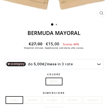
CH
(ES
BERMUDA MAYORAL
Prezzo
Prezzo
€27,00
€15,00
Sconto 44%
di
scontato
Imposte incluse.
Spedizione
calcolata alla cassa.
listino
COLORE
BEIGE
DIMENSIONE
6 mesi
9 mesi
12 mesi
18 mesi
24 mesi