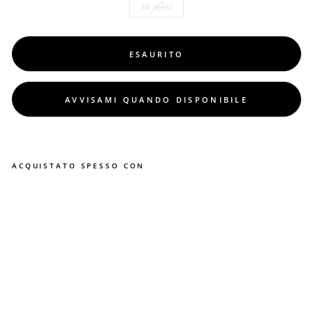
36 mesi
ESAURITO
AVVISAMI QUANDO DISPONIBILE
ACQUISTATO SPESSO CON
B
E
R
M
U
D
A
M
A
Y
O
R
A