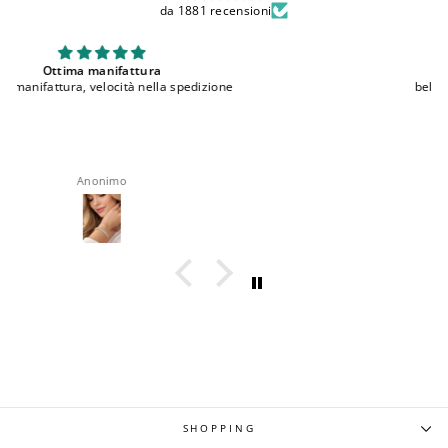
da 1881 recensioni
bellissimi
bellissimi, comodi e ottima qualita'
roberta rappocciolo
SHOPPING