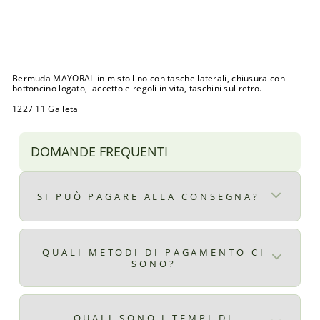
L
Prezzo
€27,00
di
Prezzo
€15,00
listino
scontato
Sconto 44%
Esaurito
Bermuda MAYORAL in misto lino con tasche laterali, chiusura con
bottoncino logato, laccetto e regoli in vita, taschini sul retro.
1227 11 Galleta
DOMANDE FREQUENTI
SI PUÒ PAGARE ALLA CONSEGNA?
Certo, il pagamento alla consegna è
disponibile per ordini superiori ad € 9,90
QUALI METODI DI PAGAMENTO CI
SONO?
il costo del pagamento alla consegna è di €
2,99
Qui ti elenchiamo tutti i metodi di
pagamento disponibili:
QUALI SONO I TEMPI DI