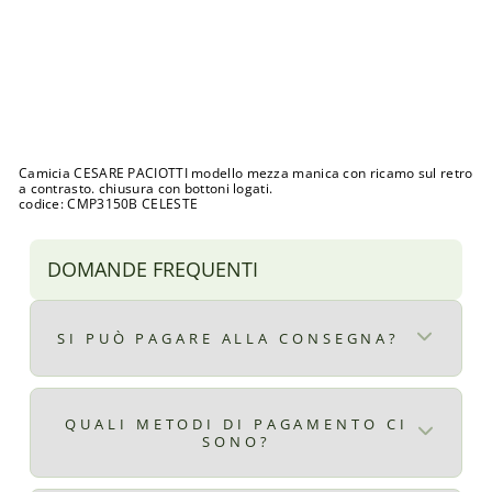
O
T
T
I
Prezzo
€73,00
di
Prezzo
€25,00
listino
scontato
Sconto 66%
Esaurito
Camicia CESARE PACIOTTI modello mezza manica con ricamo sul retro
a contrasto. chiusura con bottoni logati.
codice: CMP3150B CELESTE
DOMANDE FREQUENTI
SI PUÒ PAGARE ALLA CONSEGNA?
Certo, il pagamento alla consegna è
disponibile per ordini superiori ad € 9,90
QUALI METODI DI PAGAMENTO CI
SONO?
il costo del pagamento alla consegna è di €
2,99
Qui ti elenchiamo tutti i metodi di