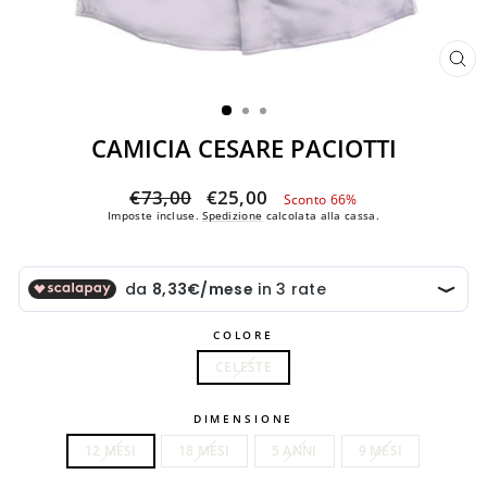
CH
(ES
CAMICIA CESARE PACIOTTI
Prezzo
Prezzo
€73,00
€25,00
Sconto 66%
di
scontato
Imposte incluse.
Spedizione
calcolata alla cassa.
listino
COLORE
CELESTE
DIMENSIONE
12 MESI
18 MESI
5 ANNI
9 MESI