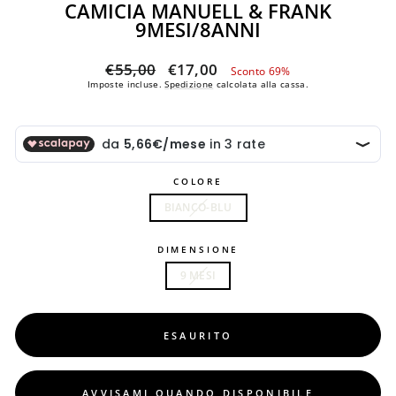
CAMICIA MANUELL & FRANK
9MESI/8ANNI
Prezzo
Prezzo
€55,00
€17,00
Sconto 69%
di
scontato
Imposte incluse.
Spedizione
calcolata alla cassa.
listino
COLORE
BIANCO-BLU
DIMENSIONE
9 MESI
ESAURITO
AVVISAMI QUANDO DISPONIBILE