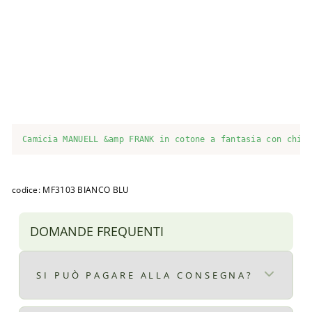
/
8
a
n
n
i
Prezzo
€55,00
di
Prezzo
€17,00
listino
scontato
Sconto 69%
Esaurito
Camicia MANUELL &amp FRANK in cotone a fantasia con chiu
codice: MF3103 BIANCO BLU
DOMANDE FREQUENTI
SI PUÒ PAGARE ALLA CONSEGNA?
Certo, il pagamento alla consegna è