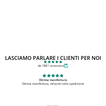
Mascherina GUESS
2anni/8anni
Prezzo
Prezzo
€12,00
€6,00
Sconto 50%
di
scontato
listino
LASCIAMO PARLARE I CLIENTI PER NOI
da 1881 recensioni
Ottima manifattura
ifattura, velocità nella spedizione
bellissimi,
Anonimo
rob