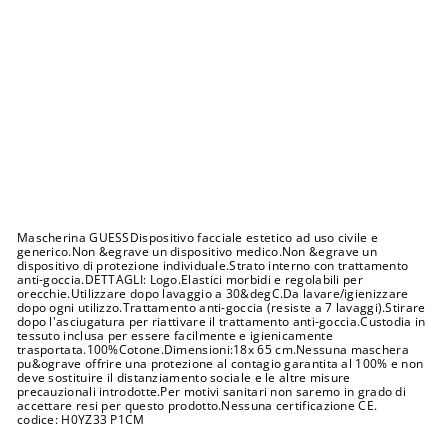
a
n
n
i
/
8
a
n
n
i
Prezzo
€12,00
di
Prezzo
€6,00
listino
scontato
Sconto 50%
SALDI
Mascherina GUESSDispositivo facciale estetico ad uso civile e
generico.Non &egrave un dispositivo medico.Non &egrave un
dispositivo di protezione individuale.Strato interno con trattamento
anti-goccia.DETTAGLI: Logo.Elastici morbidi e regolabili per
orecchie.Utilizzare dopo lavaggio a 30&degC.Da lavare/igienizzare
dopo ogni utilizzo.Trattamento anti-goccia (resiste a 7 lavaggi).Stirare
dopo l'asciugatura per riattivare il trattamento anti-goccia.Custodia in
tessuto inclusa per essere facilmente e igienicamente
trasportata.100%Cotone.Dimensioni:18x 65 cm.Nessuna maschera
pu&ograve offrire una protezione al contagio garantita al 100% e non
deve sostituire il distanziamento sociale e le altre misure
precauzionali introdotte.Per motivi sanitari non saremo in grado di
accettare resi per questo prodotto.Nessuna certificazione CE.
codice: H0YZ33 P1CM