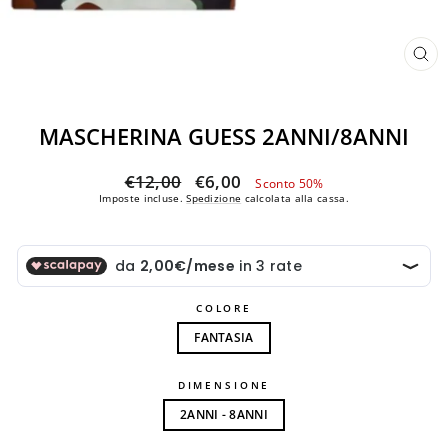
CH
(ES
MASCHERINA GUESS 2ANNI/8ANNI
Prezzo
Prezzo
€12,00
€6,00
Sconto 50%
di
scontato
Imposte incluse.
Spedizione
calcolata alla cassa.
listino
COLORE
FANTASIA
DIMENSIONE
2ANNI - 8ANNI