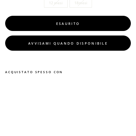
12 mesi
18mesi
ESAURITO
AVVISAMI QUANDO DISPONIBILE
ACQUISTATO SPESSO CON
P
A
G
L
I
A
C
C
E
T
T
O
M