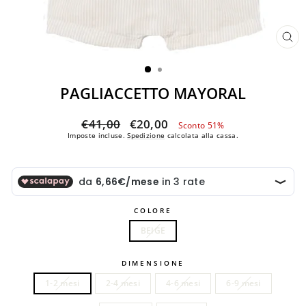
CH
(ES
PAGLIACCETTO MAYORAL
Prezzo
Prezzo
€41,00
€20,00
Sconto 51%
di
scontato
Imposte incluse.
Spedizione
calcolata alla cassa.
listino
COLORE
BEIGE
DIMENSIONE
1-2 mesi
2-4 mesi
4-6 mesi
6-9 mesi