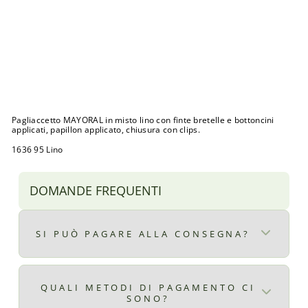
A
Y
O
R
A
L
Prezzo
€41,00
di
Prezzo
€20,00
listino
scontato
Sconto 51%
Esaurito
Pagliaccetto MAYORAL in misto lino con finte bretelle e bottoncini
applicati, papillon applicato, chiusura con clips.
1636 95 Lino
DOMANDE FREQUENTI
SI PUÒ PAGARE ALLA CONSEGNA?
Certo, il pagamento alla consegna è
disponibile per ordini superiori ad € 9,90
QUALI METODI DI PAGAMENTO CI
SONO?
il costo del pagamento alla consegna è di €