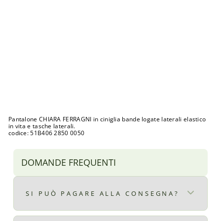
A
R
A
F
E
R
R
A
G
N
I
Prezzo
€144,00
di
Prezzo
€30,00
listino
scontato
Sconto 79%
SALDI
Pantalone CHIARA FERRAGNI in ciniglia bande logate laterali elastico
in vita e tasche laterali.
codice: 51B406 2850 0050
DOMANDE FREQUENTI
SI PUÒ PAGARE ALLA CONSEGNA?
Certo, il pagamento alla consegna è