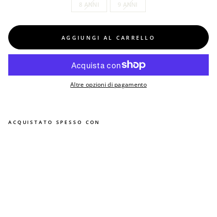
8 ANNI
9 ANNI
AGGIUNGI AL CARRELLO
Altre opzioni di pagamento
ACQUISTATO SPESSO CON
P
a
n
t
a
l
o
n
e
C
H
I