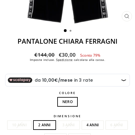
CH
(ES
PANTALONE CHIARA FERRAGNI
Prezzo
Prezzo
€144,00
€30,00
Sconto 79%
di
scontato
Imposte incluse.
Spedizione
calcolata alla cassa.
listino
COLORE
NERO
DIMENSIONE
10 ANNI
2 ANNI
3 ANNI
4 ANNI
6 ANNI