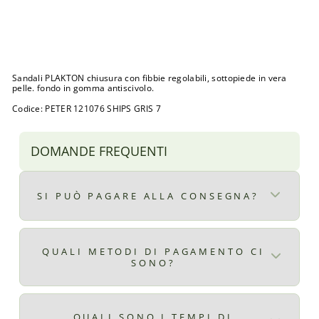
N
Prezzo
€35,00
di
Prezzo
€28,00
listino
scontato
Sconto 20%
Esaurito
Sandali PLAKTON chiusura con fibbie regolabili, sottopiede in vera
pelle. fondo in gomma antiscivolo.
Codice: PETER 121076 SHIPS GRIS 7
DOMANDE FREQUENTI
SI PUÒ PAGARE ALLA CONSEGNA?
Certo, il pagamento alla consegna è
disponibile per ordini superiori ad € 9,90
QUALI METODI DI PAGAMENTO CI
SONO?
il costo del pagamento alla consegna è di €
2,99
Qui ti elenchiamo tutti i metodi di
pagamento disponibili:
QUALI SONO I TEMPI DI