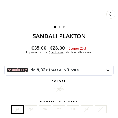
CH
(ES
SANDALI PLAKTON
Prezzo
Prezzo
€35,00
€28,00
Sconto 20%
di
scontato
Imposte incluse.
Spedizione
calcolata alla cassa.
listino
COLORE
Grigio
NUMERO DI SCARPA
24
25
26
27
28
29
30