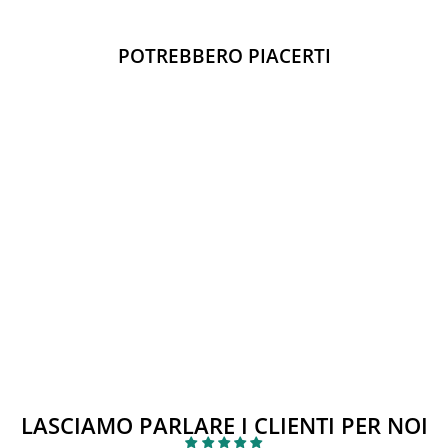
spedizione.
POTREBBERO PIACERTI
Esaurito
Sandali PLAKTON
Prezzo
Prezzo
€35,00
€28,00
di
scontato
Sconto 20%
listino
LASCIAMO PARLARE I CLIENTI PER NOI