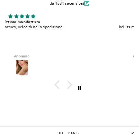
da 1881 recensioni
bellissimi
bellissimi, comodi e ottima qualita'
roberta rappocciolo
SHOPPING