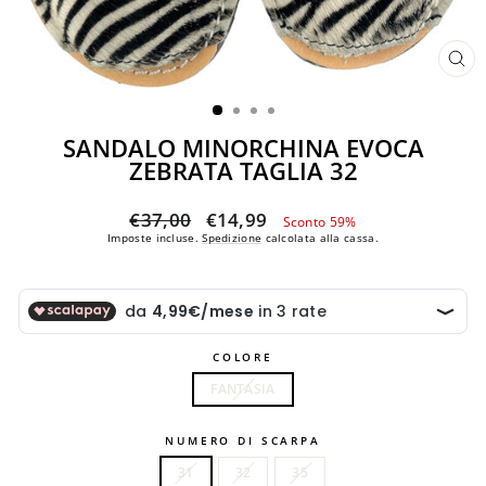
CH
(ES
SANDALO MINORCHINA EVOCA
ZEBRATA TAGLIA 32
Prezzo
Prezzo
€37,00
€14,99
Sconto 59%
di
scontato
Imposte incluse.
Spedizione
calcolata alla cassa.
listino
COLORE
FANTASIA
NUMERO DI SCARPA
31
32
35