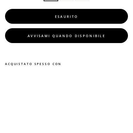
ESAURITO
AVVISAMI QUANDO DISPONIBILE
ACQUISTATO SPESSO CON
S
a
n
d
a
l
o
m
i
n
o
r
c
h
i