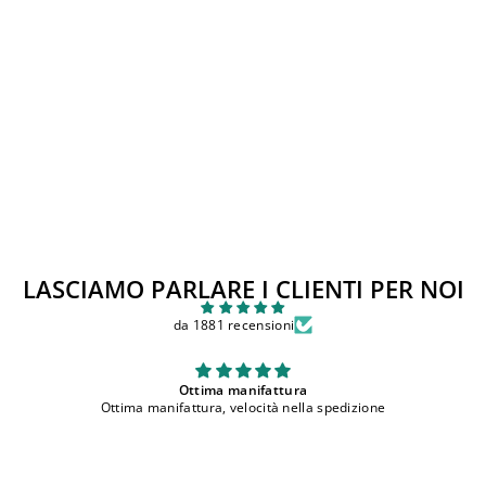
Sandalo minorchina
EVOCA zebrata taglia 32
Prezzo
Prezzo
€37,00
€14,99
di
scontato
Sconto 59%
listino
LASCIAMO PARLARE I CLIENTI PER NOI
da 1881 recensioni
bellissimi
ione
bellissimi, comodi e ottima qualita'