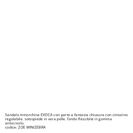
n
a
E
V
O
C
A
z
e
b
r
a
t
a
t
a
g
l
i
a
3
2
Prezzo
€37,00
di
Prezzo
€14,99
listino
scontato
Sconto 59%
Esaurito
Sandalo minorchina EVOCA con parte a fantasia chiusura con cinturino
regolabile. sottopiede in vera pelle. fondo flessibile in gomma
antiscivolo.
codice: ZOE MINIZEBRA