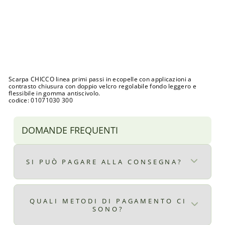
a
l
2
3
Prezzo
€34,00
di
Prezzo
€20,00
listino
scontato
Sconto 41%
Esaurito
Scarpa CHICCO linea primi passi in ecopelle con applicazioni a
contrasto chiusura con doppio velcro regolabile fondo leggero e
flessibile in gomma antiscivolo.
codice: 01071030 300
DOMANDE FREQUENTI
SI PUÒ PAGARE ALLA CONSEGNA?
Certo, il pagamento alla consegna è
disponibile per ordini superiori ad € 9,90
QUALI METODI DI PAGAMENTO CI
SONO?
il costo del pagamento alla consegna è di €