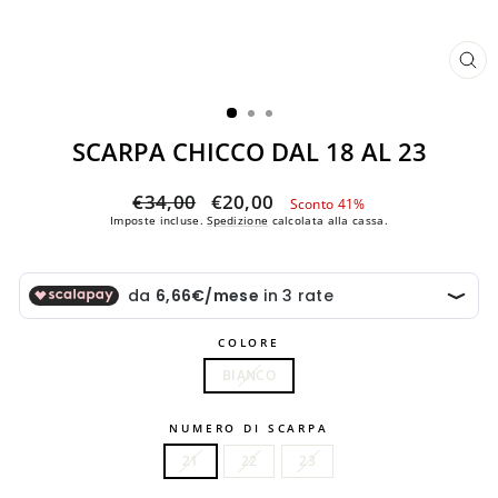
CH
(ES
SCARPA CHICCO DAL 18 AL 23
Prezzo
Prezzo
€34,00
€20,00
Sconto 41%
di
scontato
Imposte incluse.
Spedizione
calcolata alla cassa.
listino
COLORE
BIANCO
NUMERO DI SCARPA
21
22
23