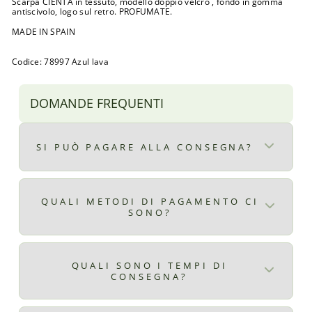
Scarpa CIENTA in tessuto, modello doppio velcro , fondo in gomma
antiscivolo, logo sul retro. PROFUMATE.
MADE IN SPAIN
Codice: 78997 Azul lava
DOMANDE FREQUENTI
SI PUÒ PAGARE ALLA CONSEGNA?
Certo, il pagamento alla consegna è
disponibile per ordini superiori ad € 9,90
QUALI METODI DI PAGAMENTO CI
SONO?
il costo del pagamento alla consegna è di €
2,99
Qui ti elenchiamo tutti i metodi di
pagamento disponibili:
QUALI SONO I TEMPI DI
CONSEGNA?
Carta di credito
Carta di debito
ITALIA: