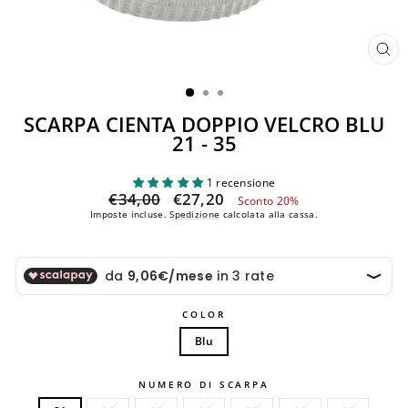
CH
(ES
SCARPA CIENTA DOPPIO VELCRO BLU
21 - 35
1 recensione
Prezzo
Prezzo
€34,00
€27,20
Sconto 20%
di
scontato
Imposte incluse.
Spedizione
calcolata alla cassa.
listino
COLOR
Blu
NUMERO DI SCARPA