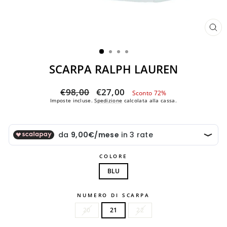
CH
(ES
SCARPA RALPH LAUREN
Prezzo
Prezzo
€98,00
€27,00
Sconto 72%
di
scontato
Imposte incluse.
Spedizione
calcolata alla cassa.
listino
COLORE
BLU
NUMERO DI SCARPA
20
21
22