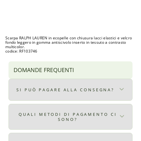
N
Prezzo
€98,00
di
Prezzo
€27,00
listino
scontato
Sconto 72%
SALDI
Scarpa RALPH LAUREN in ecopelle con chiusura lacci elastici e velcro
fondo leggero in gomma antiscivolo inserto in tessuto a contrasto
multicolor.
codice: RF103746
DOMANDE FREQUENTI
SI PUÒ PAGARE ALLA CONSEGNA?
Certo, il pagamento alla consegna è
disponibile per ordini superiori ad € 9,90
QUALI METODI DI PAGAMENTO CI
SONO?
il costo del pagamento alla consegna è di €
2,99
Qui ti elenchiamo tutti i metodi di