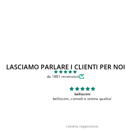
Scarpa Stivaletto
BALDUCCI dal 19 al 26
Prezzo
Prezzo
€85,00
€43,00
di
scontato
Sconto 49%
listino
LASCIAMO PARLARE I CLIENTI PER NOI
da 1881 recensioni
bellissimi
bellissimi, comodi e ottima qualita'
roberta rappocciolo