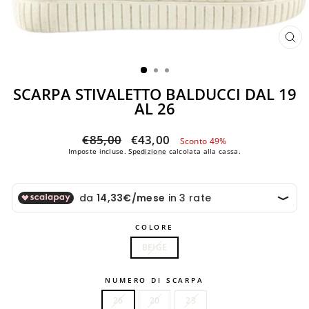
CH
(ES
SCARPA STIVALETTO BALDUCCI DAL 19
AL 26
Prezzo
Prezzo
€85,00
€43,00
Sconto 49%
di
scontato
Imposte incluse.
Spedizione
calcolata alla cassa.
listino
COLORE
BEIGE
NUMERO DI SCARPA
26
20
23