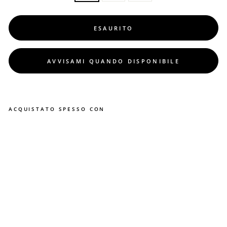
ESAURITO
AVVISAMI QUANDO DISPONIBILE
ACQUISTATO SPESSO CON
S
c
a
r
p
a
S
t
i
v
a
l
e
t
t