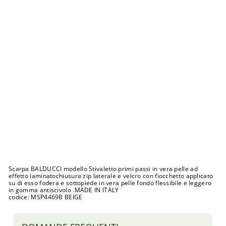
o
B
A
L
D
U
C
C
I
d
a
l
1
9
a
l
2
6
Prezzo
€85,00
di
Prezzo
€43,00
listino
scontato
Sconto 49%
Esaurito
Scarpa BALDUCCI modello Stivaletto primi passi in vera pelle ad
effetto laminatochiusura zip laterale e velcro con fiocchetto applicato
su di esso fodera e sottopiede in vera pelle fondo flessibile e leggero
in gomma antiscivolo .MADE IN ITALY
codice: MSP4469B BEIGE