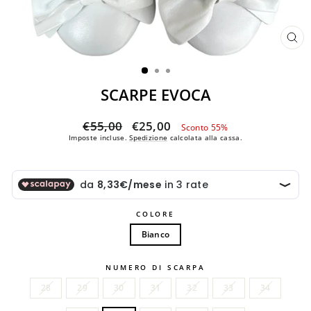
CH
(ES
SCARPE EVOCA
Prezzo
Prezzo
€55,00
€25,00
Sconto 55%
di
scontato
Imposte incluse.
Spedizione
calcolata alla cassa.
listino
COLORE
Bianco
NUMERO DI SCARPA
28
29
30
31
32
33
34