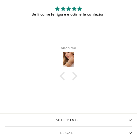
e e ottime le confezioni
Molto
Molto car
nonimo
Teresa Vitu
SHOPPING
LEGAL