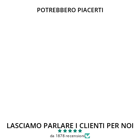
POTREBBERO PIACERTI
SALDI
Scarpe EVOCA
Prezzo
Prezzo
€55,00
€25,00
di
scontato
Sconto 55%
listino
LASCIAMO PARLARE I CLIENTI PER NOI
da 1878 recensioni