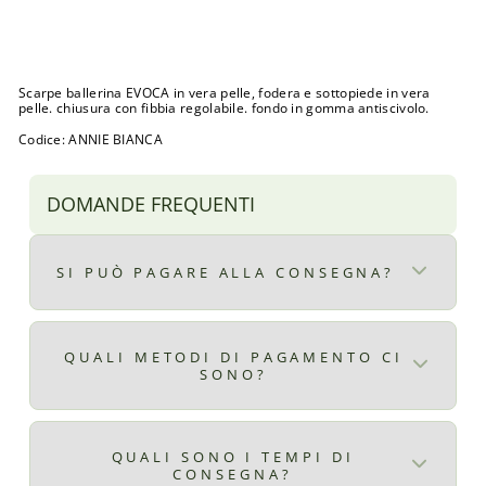
di
Prezzo
€25,00
listino
scontato
Sconto 55%
SALDI
Scarpe ballerina EVOCA in vera pelle, fodera e sottopiede in vera
pelle. chiusura con fibbia regolabile. fondo in gomma antiscivolo.
Codice: ANNIE BIANCA
DOMANDE FREQUENTI
SI PUÒ PAGARE ALLA CONSEGNA?
Certo, il pagamento alla consegna è
disponibile per ordini superiori ad € 9,90
QUALI METODI DI PAGAMENTO CI
SONO?
il costo del pagamento alla consegna è di €
2,99
Qui ti elenchiamo tutti i metodi di
pagamento disponibili:
QUALI SONO I TEMPI DI
CONSEGNA?
Carta di credito