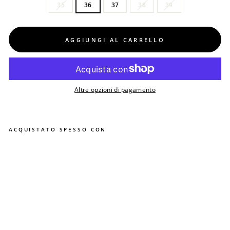
35
36
37
38
39
AGGIUNGI AL CARRELLO
Altre opzioni di pagamento
ACQUISTATO SPESSO CON
S
c
a
r
p
e
E
V
O
C
A
Prezzo
€55,00