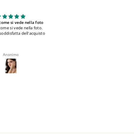
tupenda come in foto
Belli come le figure e ottime le
confezioni
Anonimo
Anonimo