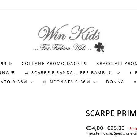
.99 ✨
COLLANE PROMO DA€9,99
BRACCIALI PRO
NNA 💖
👟 SCARPE E SANDALI PER BAMBINI
👦
NATO 0-36M
🎀 NEONATA 0-36M
DONNA
SCARPE PRIM
Prezzo
Prezzo
€34,00
€25,00
Sco
di
scontato
Imposte incluse.
Spedizione
ca
listino