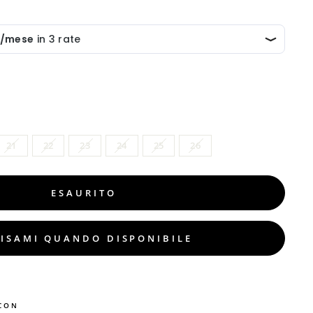
21
22
23
24
25
26
ESAURITO
ISAMI QUANDO DISPONIBILE
CON