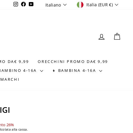
VALUTA
LINGUA
Instagram
Facebook
YouTube
Italia (EUR €)
Italiano
ACCEDI
CAR
MO DA€ 9,99
ORECCHINI PROMO DA€ 9,99
 BAMBINO 4-16A
👧 BAMBINA 4-16A
⭐MARCHI
IGI
nto 26%
lcolata alla cassa.