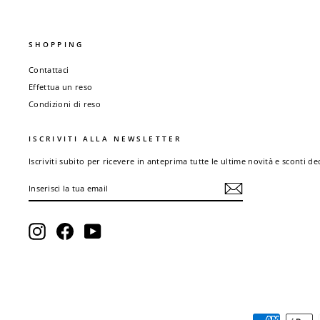
SHOPPING
Contattaci
Effettua un reso
Condizioni di reso
ISCRIVITI ALLA NEWSLETTER
Iscriviti subito per ricevere in anteprima tutte le ultime novità e sconti de
INSERISCI
ISCRIVITI
LA
TUA
EMAIL
Instagram
Facebook
YouTube