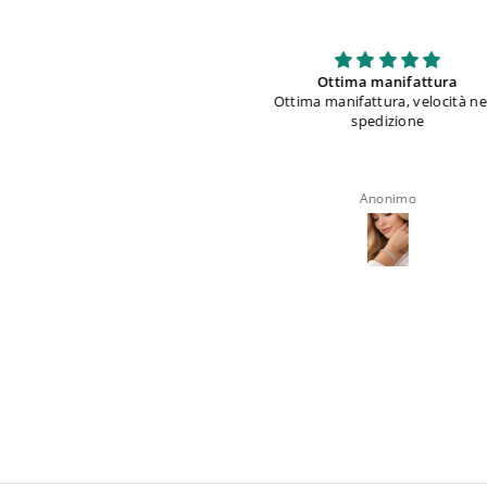
Ottima manifattura
bellissimi
ttima manifattura, velocità nella
bellissimi, comodi e ottima 
spedizione
Anonimo
roberta rappocciolo