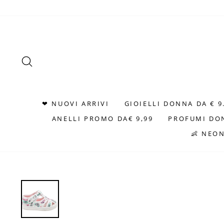
Vai
direttamente
ai
contenuti
CERCA
❤ NUOVI ARRIVI
GIOIELLI DONNA DA € 9
ANELLI PROMO DA€ 9,99
PROFUMI DO
👶 NEO