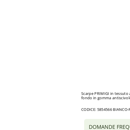
S
C
A
R
P
E
P
R
I
M
I
G
I
Prezzo
€34,00
di
Prezzo
da
listino
scontato
€25,00
Esaurito
Sconto 26%
Scarpe PRIMIGI in tessuto a
fondo in gomma antiscivol
CODICE: 5854566 BIANCO
DOMANDE FREQ