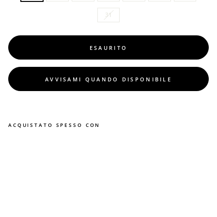
31
ESAURITO
AVVISAMI QUANDO DISPONIBILE
ACQUISTATO SPESSO CON
S
c
a
r
p
e
S
P
I
D
E
R