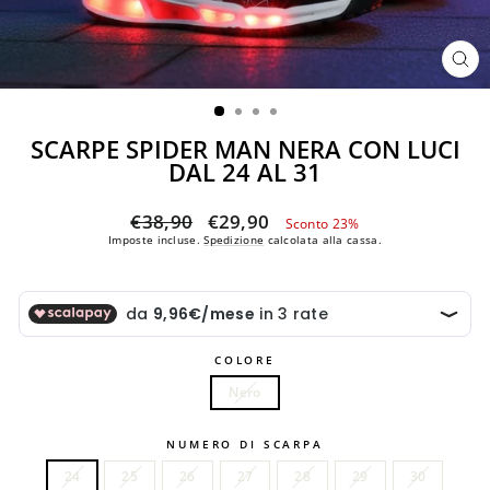
CH
(ES
SCARPE SPIDER MAN NERA CON LUCI
DAL 24 AL 31
Prezzo
Prezzo
€38,90
€29,90
Sconto 23%
di
scontato
Imposte incluse.
Spedizione
calcolata alla cassa.
listino
COLORE
Nero
NUMERO DI SCARPA
24
25
26
27
28
29
30