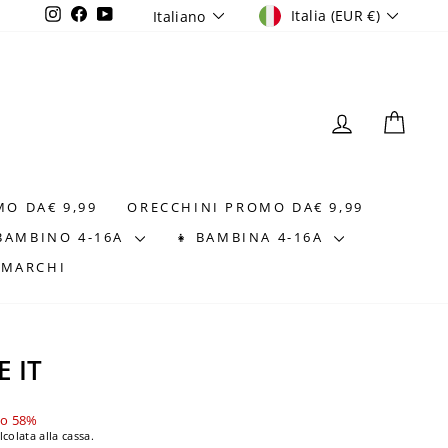
VALUTA
LINGUA
Instagram
Facebook
YouTube
Italia (EUR €)
Italiano
ACCEDI
CAR
MO DA€ 9,99
ORECCHINI PROMO DA€ 9,99
 BAMBINO 4-16A
👧 BAMBINA 4-16A
⭐MARCHI
 IT
to 58%
lcolata alla cassa.