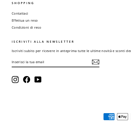
SHOPPING
Contattaci
Effettua un reso
Condizioni di reso
ISCRIVITI ALLA NEWSLETTER
Iscriviti subito per ricevere in anteprima tutte le ultime novità e sconti de
INSERISCI
ISCRIVITI
LA
TUA
EMAIL
Instagram
Facebook
YouTube