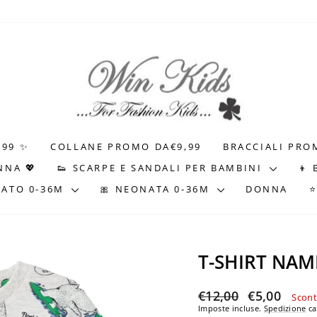
.99 ✨
COLLANE PROMO DA€9,99
BRACCIALI PRO
NNA 💖
👟 SCARPE E SANDALI PER BAMBINI
👦
NATO 0-36M
🎀 NEONATA 0-36M
DONNA
T-SHIRT NAME
Prezzo
Prezzo
€12,00
€5,00
Scon
di
scontato
Imposte incluse.
Spedizione
ca
listino