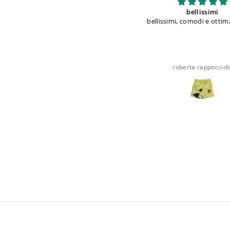
Ottima manifattura
bellissimi
ttima manifattura, velocità nella
bellissimi, comodi e ottima 
spedizione
Anonimo
roberta rappocciolo