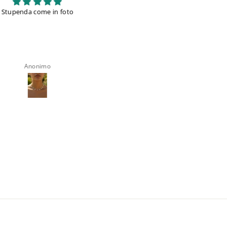
tupenda come in foto
Belli come le figure e ottime le
confezioni
Anonimo
Anonimo