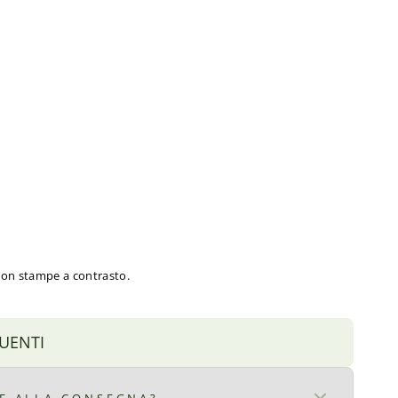
con stampe a contrasto.
UENTI
RE ALLA CONSEGNA?