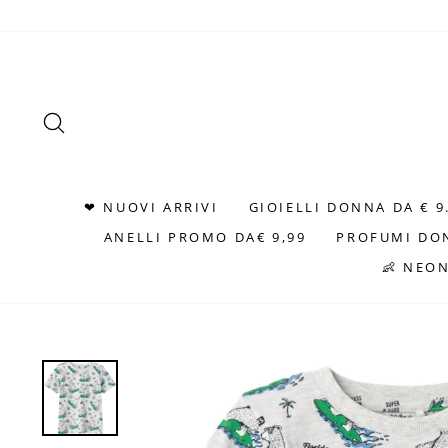
Vai
direttamente
ai
contenuti
CERCA
❤ NUOVI ARRIVI
GIOIELLI DONNA DA € 9
ANELLI PROMO DA€ 9,99
PROFUMI DO
👶 NEO