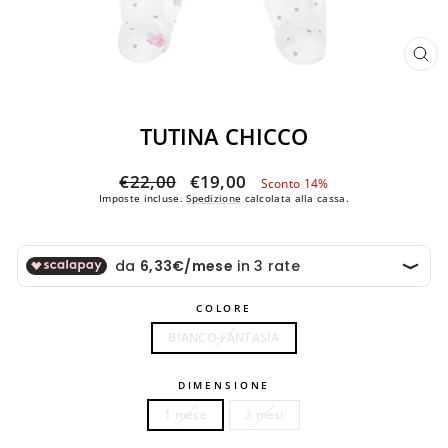
CH
(ES
TUTINA CHICCO
Prezzo
Prezzo
€22,00
€19,00
Sconto 14%
di
scontato
Imposte incluse.
Spedizione
calcolata alla cassa.
listino
COLORE
BIANCO-FANTASIA
DIMENSIONE
1 mese
3 mesi