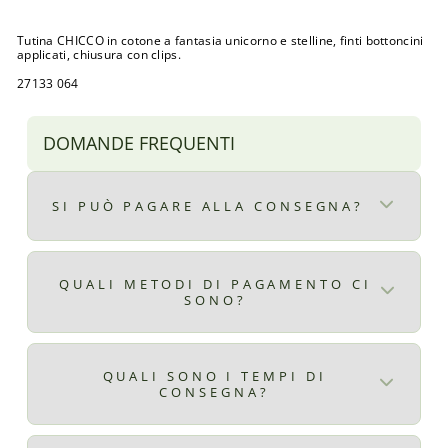
Tutina CHICCO in cotone a fantasia unicorno e stelline, finti bottoncini
applicati, chiusura con clips.
27133 064
DOMANDE FREQUENTI
SI PUÒ PAGARE ALLA CONSEGNA?
Certo, il pagamento alla consegna è
disponibile per ordini superiori ad € 9,90
QUALI METODI DI PAGAMENTO CI
SONO?
il costo del pagamento alla consegna è di €
2,99
Qui ti elenchiamo tutti i metodi di
pagamento disponibili:
QUALI SONO I TEMPI DI
CONSEGNA?
Carta di credito
Carta di debito
ITALIA: