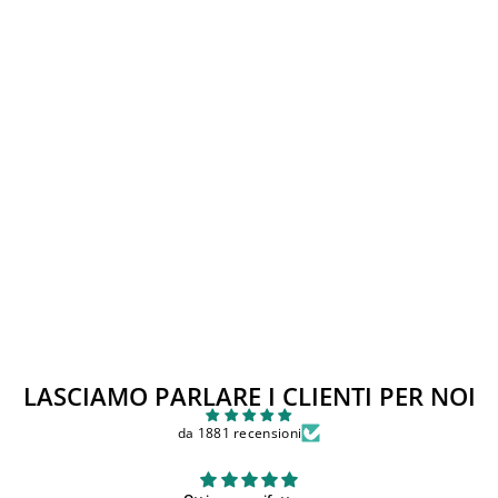
Esaurito
TUTINA CHICCO
Prezzo
Prezzo
€22,00
€19,00
di
scontato
Sconto 14%
listino
LASCIAMO PARLARE I CLIENTI PER NOI
da 1881 recensioni